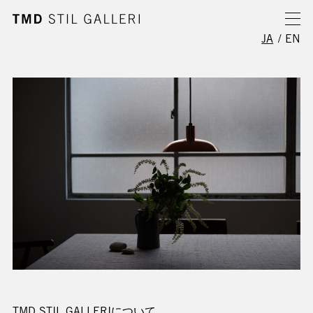
JA
/
EN
TMD STIL GALLERIについて